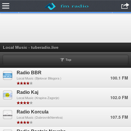
.
Radio BBR Radio Kaj Radio Korcula Radio Postaja Novska Vinkovci
Radio V FM Radio Kaj
Local Music - tuberadio.live
Top
Radio BBR
100.1 FM
Local Music (Bjelovar Bilogora )
Radio Kaj
102.0 FM
Local Music (Krapina Zagorje)
Radio Korcula
107.5 FM
Local Music (DubrovnikNeretva)